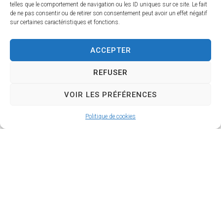
telles que le comportement de navigation ou les ID uniques sur ce site. Le fait
de ne pas consentir ou de retirer son consentement peut avoir un effet négatif
Le Centre Communal d’Action Sociale propose
sur certaines caractéristiques et fonctions.
une aide aux loisirs pour l’inscription de vos
enfants sur une activité de la commune, sous
ACCEPTER
conditions de revenus :
REFUSER
Montant de l’aide accordée (plafonnée à la
VOIR LES PRÉFÉRENCES
dépense réelle) :
Politique de cookies
Quotient familial de 0 à 600 € : 50 €
Quotient familial de 601 à 700 € : 40 €
Quotient familial de 701 à 800 € : 30 €
Quotient familial de 801 à 900 € : 20 €
Paiement en ligne