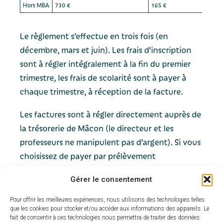
Hors MBA
730 €
165 €
Le règlement s’effectue en trois fois (en
décembre, mars et juin). Les frais d’inscription
sont à régler intégralement à la fin du premier
trimestre, les frais de scolarité sont à payer à
chaque trimestre, à réception de la facture.
Les factures sont à régler directement auprès de
la trésorerie de Mâcon (le directeur et les
professeurs ne manipulent pas d’argent). Si vous
choisissez de payer par prélèvement
automatique, merci de retourner à l’école de
Gérer le consentement
musique votre RIB, ainsi que l’autorisation SEPA
complétée.
Pour offrir les meilleures expériences, nous utilisons des technologies telles
que les cookies pour stocker et/ou accéder aux informations des appareils. Le
À savoir :
fait de consentir à ces technologies nous permettra de traiter des données